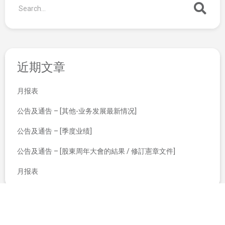
近期文章
月报表
公告及通告 – [其他-业务发展最新情况]
公告及通告 – [季度业绩]
公告及通告 – [股東周年大會的結果 / 修訂憲章文件]
月报表
股东特别大会通告
(1) 建议授出超过计划授权限额及个别参与者可获授之购股权上限及向董事授出购股权、(2) 建议更新计划授权限额、(3) 建议更新现有一般授权、及(4) 股东特别大会通告