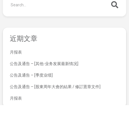
近期文章
月报表
公告及通告 – [其他-业务发展最新情况]
公告及通告 – [季度业绩]
公告及通告 – [股東周年大會的結果 / 修訂憲章文件]
月报表
领智金融集团祝各位圣诞快乐及新年快乐
领智金融集团有限公司（股份代号：8163）欣然宣布完成关连交易-建议根据特别授权发行可换股债券