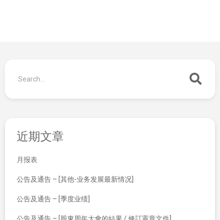
近期文章
月报表
公告及通告 – [其他-业务发展最新情况]
公告及通告 – [季度业绩]
公告及通告 – [股東周年大會的結果 / 修訂憲章文件]
月报表
截至二零一七年一月三十一日止月份之股份发行人的证券变动月报表
延迟寄发通函
联系我们