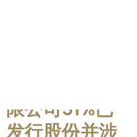
衡资产管理有
限公司51%已
发行股份并涉
及根据特别授
权发行代价股
份之须予披露