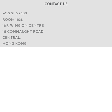
CONTACT US
+852 2115 7600
ROOM 1108,
11/F, WING ON CENTRE,
111 CONNAUGHT ROAD
CENTRAL,
HONG KONG
SERVICES
ABOUT US
OUR BUSINESS
CORPORATE INFORMATION
OUR PEOPLE
CONTACT US
SECURITIES TRADING