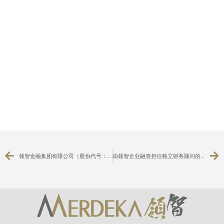
领智金融集团有限公司（股份代号：8163）宣布建议根据特别授权发行可换股债券予关连人士
由领智企业融资担任独立财务顾问的香港主板上市公司：威讯控股有限公司（股份代号：1087）就其主要及关连交易向股东寄发通函