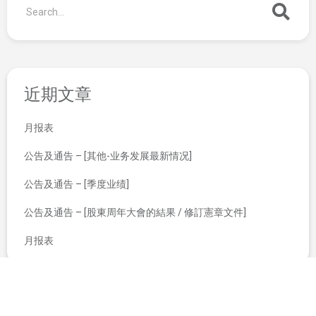
近期文章
月报表
公告及通告 – [其他-业务发展最新情况]
公告及通告 – [季度业绩]
公告及通告 – [股東周年大會的結果 / 修訂憲章文件]
月报表
于二零一四年九月二十六日上午十一时正举行之股东特别大会投票表决结果及可换股债券及认股权之调整
公司资料报表