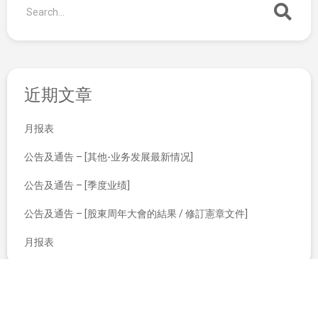
近期文章
月报表
公告及通告 – [其他-业务发展最新情况]
公告及通告 – [季度业绩]
公告及通告 – [股東周年大會的結果 / 修訂憲章文件]
月报表
组织章程大纲及细则
(1)建议采纳新优先认股权计划、(2)建议授出发行新股份及购回股份的一般授权、 (3)建议重选本公司退任董事及(4)股东周年大会通告