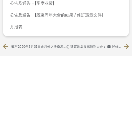
公告及通告 – [季度业绩]
公告及通告 – [股東周年大會的結果 / 修訂憲章文件]
月报表
截至2020年3月31日止月份之股份发行人的证券变动月报表
(I) 建议延后股东特别大会； (II) 经修订之供股预期时间表； (III) 因应经延期股东特别大会及供股而 暂停办理股份过户登记期间及记录日期； 及 (IV) 延长最后截止日期
联系我们
+852 2115 7600
香港
中环
干诺道中111号
永安中心11楼