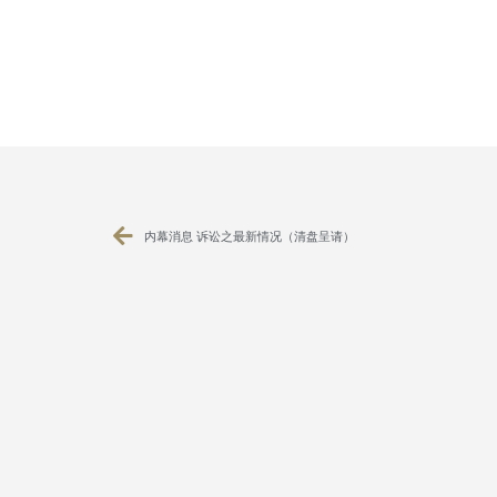
内幕消息 诉讼之最新情况（清盘呈请）