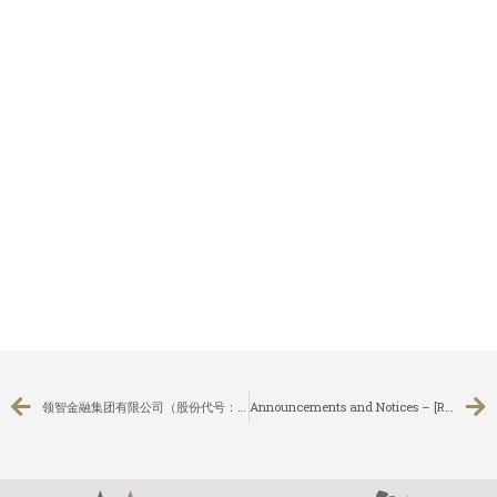
领智金融集团有限公司（股份代号：8163）就其建议根据特别授权发行可换股债券之关连交易向股东寄发通函
Announcements and Notices – [Results of EGM/SGM / Connected Transaction / Issue of Convertible Securities / Issue of Shares under a Specific Mandate]