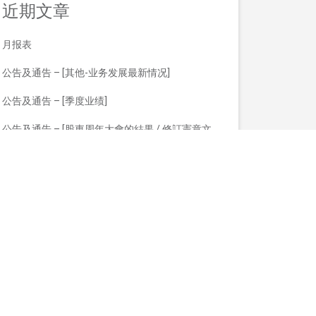
近期文章
月报表
公告及通告 – [其他-业务发展最新情况]
公告及通告 – [季度业绩]
公告及通告 – [股東周年大會的結果 / 修訂憲章文
件]
月报表