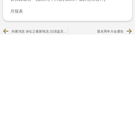
月报表
内幕消息 诉讼之最新情况 (1)清盘呈请 (2)搁置执行
股东周年大会通告
联系我们
+852 2115 7600
香港
中环
干诺道中111号
永安中心11楼
1108室