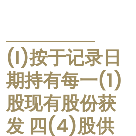
公告及通告
(I)按于记录日
期持有每一(1)
股现有股份获
发 四(4)股供