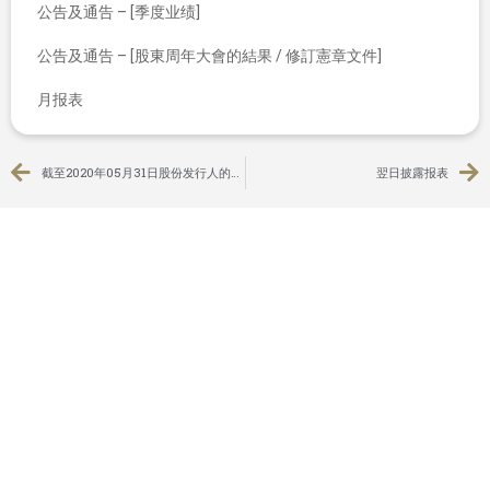
公告及通告 – [季度业绩]
公告及通告 – [股東周年大會的結果 / 修訂憲章文件]
月报表
截至2020年05月31日股份发行人的证券变动月报表
翌日披露报表
联系我们
+852 2115 7600
香港
中环
干诺道中111号
永安中心11楼